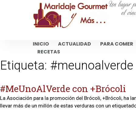
Un lugar pa
el vin
INICIO
ACTUALIDAD
PARA COMER
RECETAS
Etiqueta:
#meunoalverde
#MeUnoAlVerde con +Brócoli
La Asociación para la promoción del Brócoli, +Brócoli, ha 
llevar más de un millón de estas verduras con un etiquetad