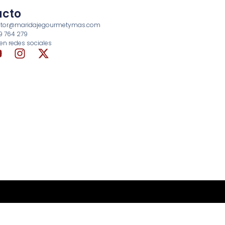
acto
rector@maridajegourmetymas.com
69 764 279
en redes sociales