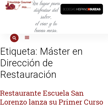
Un lugar para
disfrutar del
sabor,
el vino y la
buena mesa.
PARA COMER
PARA LA SED
PARA SALIR
PARA CONOCER
PARA PROBAR
Etiqueta:
Máster en
Dirección de
Restauración
Restaurante Escuela San
Lorenzo lanza su Primer Curso