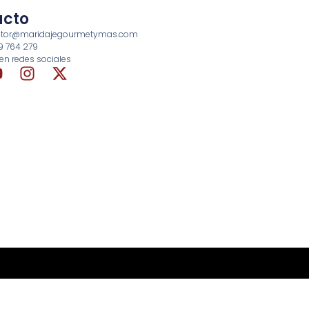
acto
rector@maridajegourmetymas.com
69 764 279
en redes sociales