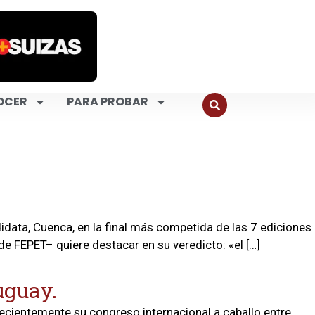
OCER
PARA PROBAR
data, Cuenca, en la final más competida de las 7 ediciones
e FEPET– quiere destacar en su veredicto: «el […]
uguay.
ecientemente su congreso internacional a caballo entre