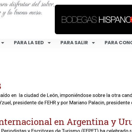
ra disfrutar del sabor,
o y la buena mesa.
PARA LA SED
PARA SALIR
PARA CON
n
8
aído en la ciudad de León, imponiéndose sobre la otra candi
uel, presidente de FEHR y por Mariano Palacin, presidente d
nternacional en Argentina y Ur
eriodistas y Escritores de Turismo (FEPET) ha celebrado r