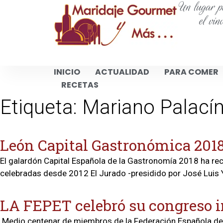
Un lugar pa
el vin
INICIO
ACTUALIDAD
PARA COMER
RECETAS
Etiqueta:
Mariano Palací
León Capital Gastronómica 201
El galardón Capital Española de la Gastronomía 2018 ha rec
celebradas desde 2012 El Jurado -presidido por José Luis Yz
LA FEPET celebró su congreso i
Medio centenar de miembros de la Federación Española de P