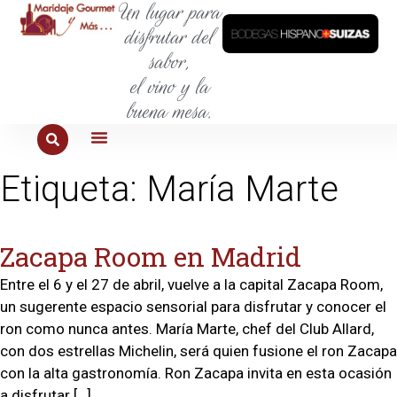
Un lugar para
disfrutar del
sabor,
el vino y la
buena mesa.
PARA COMER
PARA LA SED
PARA SALIR
PARA CONOCER
PARA PROBAR
Etiqueta:
María Marte
Zacapa Room en Madrid
Entre el 6 y el 27 de abril, vuelve a la capital Zacapa Room,
un sugerente espacio sensorial para disfrutar y conocer el
ron como nunca antes. María Marte, chef del Club Allard,
con dos estrellas Michelin, será quien fusione el ron Zacapa
con la alta gastronomía. Ron Zacapa invita en esta ocasión
a disfrutar […]