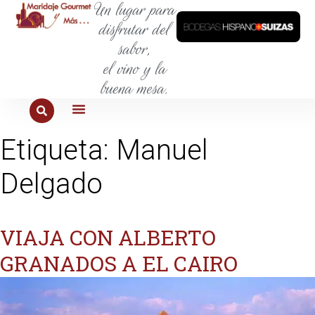
Un lugar para
disfrutar del
sabor,
el vino y la
buena mesa.
PARA COMER
PARA LA SED
PARA SALIR
PARA CONOCER
PARA PROBAR
Etiqueta:
Manuel
Delgado
VIAJA CON ALBERTO
GRANADOS A EL CAIRO