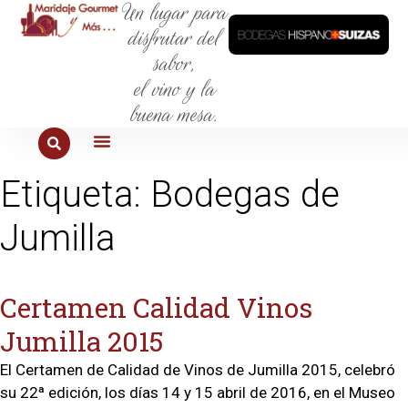
Un lugar para
disfrutar del
sabor,
el vino y la
buena mesa.
PARA COMER
PARA LA SED
PARA SALIR
PARA CONOCER
PARA PROBAR
Etiqueta:
Bodegas de
Jumilla
Certamen Calidad Vinos
Jumilla 2015
El Certamen de Calidad de Vinos de Jumilla 2015, celebró
su 22ª edición, los días 14 y 15 abril de 2016, en el Museo