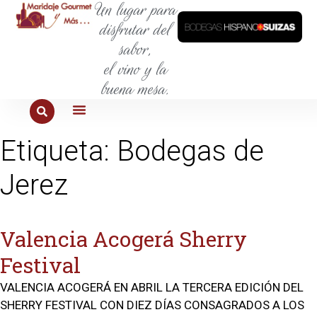
Un lugar para
disfrutar del
sabor,
el vino y la
buena mesa.
PARA COMER
PARA LA SED
PARA SALIR
PARA CONOCER
PARA PROBAR
Etiqueta:
Bodegas de
Jerez
Valencia Acogerá Sherry
Festival
VALENCIA ACOGERÁ EN ABRIL LA TERCERA EDICIÓN DEL
SHERRY FESTIVAL CON DIEZ DÍAS CONSAGRADOS A LOS