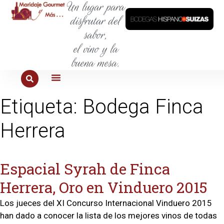
Un lugar para
disfrutar del
sabor,
el vino y la
buena mesa.
PARA COMER
PARA LA SED
PARA SALIR
PARA CONOCER
PARA PROBAR
Etiqueta:
Bodega Finca
Herrera
Espacial Syrah de Finca
Herrera, Oro en Vinduero 2015
Los jueces del XI Concurso Internacional Vinduero 2015
han dado a conocer la lista de los mejores vinos de todas