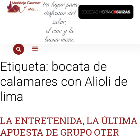
Un lugar para
disfrutar del
sabor,
el vino y la
buena mesa.
PARA COMER
PARA LA SED
PARA SALIR
PARA CONOCER
PARA PROBAR
Etiqueta:
bocata de
calamares con Alioli de
lima
LA ENTRETENIDA, LA ÚLTIMA
APUESTA DE GRUPO OTER