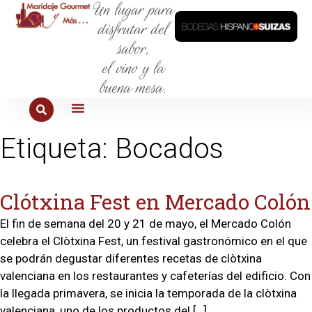
Un lugar para
disfrutar del
sabor,
el vino y la
buena mesa.
PARA COMER
PARA LA SED
PARA SALIR
PARA CONOCER
PARA PROBAR
Etiqueta:
Bocados
Clótxina Fest en Mercado Colón
El fin de semana del 20 y 21 de mayo, el Mercado Colón
celebra el Clòtxina Fest, un festival gastronómico en el que
se podrán degustar diferentes recetas de clòtxina
valenciana en los restaurantes y cafeterías del edificio. Con
la llegada primavera, se inicia la temporada de la clòtxina
valenciana, uno de los productos del […]