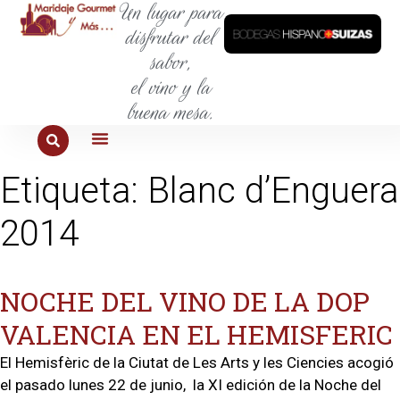
Un lugar para
disfrutar del
sabor,
el vino y la
buena mesa.
PARA COMER
PARA LA SED
PARA SALIR
PARA CONOCER
PARA PROBAR
Etiqueta:
Blanc d’Enguera
2014
NOCHE DEL VINO DE LA DOP
VALENCIA EN EL HEMISFERIC
El Hemisfèric de la Ciutat de Les Arts y les Ciencies acogió
el pasado lunes 22 de junio, la XI edición de la Noche del