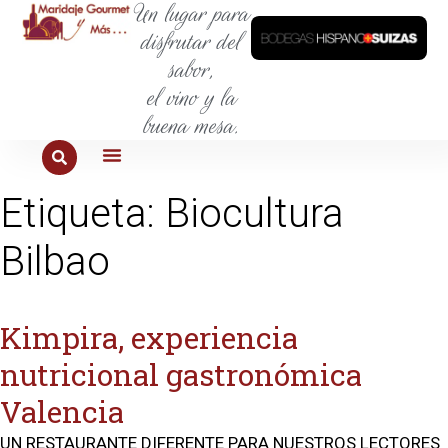
Un lugar para
disfrutar del
sabor,
el vino y la
buena mesa.
PARA COMER
PARA LA SED
PARA SALIR
PARA CONOCER
PARA PROBAR
Etiqueta:
Biocultura
Bilbao
Kimpira, experiencia
nutricional gastronómica
Valencia
UN RESTAURANTE DIFERENTE PARA NUESTROS LECTORES