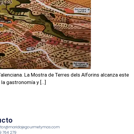
alenciana. La Mostra de Terres dels Alforins alcanza este
 la gastronomía y […]
acto
rector@maridajegourmetymas.com
69 764 279