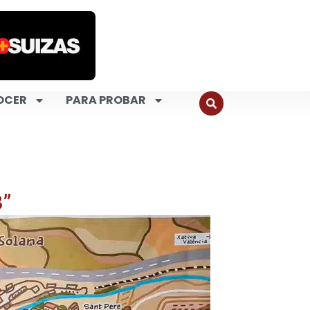
OCER
PARA PROBAR
3”