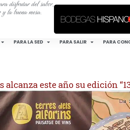
ra disfrutar del sabor,
o y la buena mesa.
PARA LA SED
PARA SALIR
PARA CON
s alcanza este año su edición “1