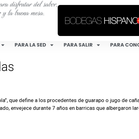
ra disfrutar del sabor,
o y la buena mesa.
PARA LA SED
PARA SALIR
PARA CON
das
ola”, que define a los procedentes de guarapo o jugo de ca
cado, envejece durante 7 años en barricas que albergaron la