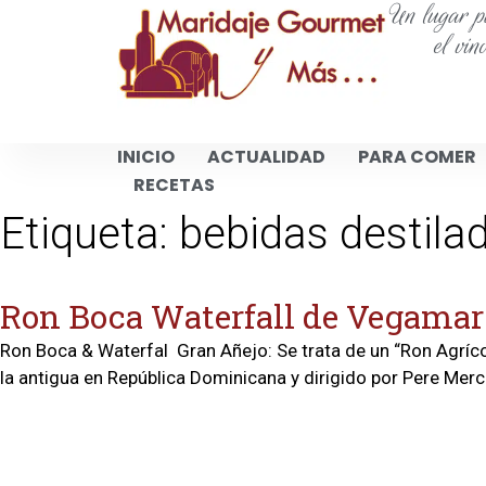
Un lugar pa
el vin
INICIO
ACTUALIDAD
PARA COMER
RECETAS
Etiqueta:
bebidas destila
Ron Boca Waterfall de Vegamar
Ron Boca & Waterfal Gran Añejo: Se trata de un “Ron Agríc
la antigua en República Dominicana y dirigido por Pere Mer