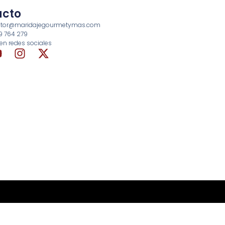
acto
rector@maridajegourmetymas.com
69 764 279
en redes sociales