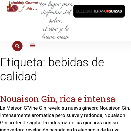
Un lugar para
disfrutar del
sabor,
el vino y la
buena mesa.
PARA COMER
PARA LA SED
PARA SALIR
PARA CONOCER
PARA PROBAR
Etiqueta:
bebidas de
calidad
Nouaison Gin, rica e intensa
La Maison G’Vine Gin revela su nueva ginebra Nouaison Gin.
Intensamente aromática pero suave y redonda, Nouaison
Gin pretende agitar la industria de las ginebras con su
innovadora revelación basada en la elegancia de la uva