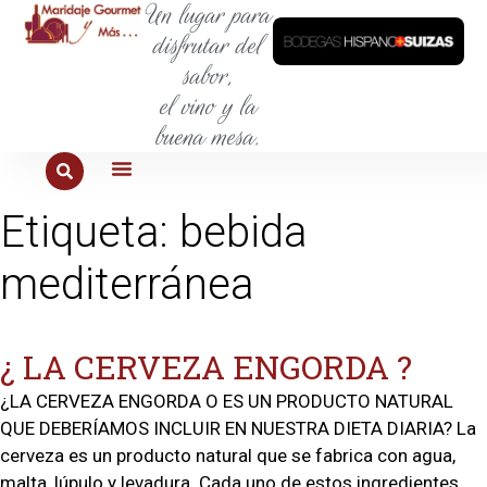
Un lugar para
disfrutar del
sabor,
el vino y la
buena mesa.
PARA COMER
PARA LA SED
PARA SALIR
PARA CONOCER
PARA PROBAR
Etiqueta:
bebida
mediterránea
¿ LA CERVEZA ENGORDA ?
¿LA CERVEZA ENGORDA O ES UN PRODUCTO NATURAL
QUE DEBERÍAMOS INCLUIR EN NUESTRA DIETA DIARIA? La
cerveza es un producto natural que se fabrica con agua,
malta, lúpulo y levadura. Cada uno de estos ingredientes