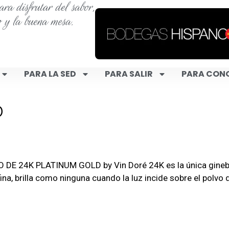
ra disfrutar del sabor,
o y la buena mesa.
PARA LA SED
PARA SALIR
PARA CON
o
4K PLATINUM GOLD by Vin Doré 24K es la única ginebra d
fina, brilla como ninguna cuando la luz incide sobre el polvo 