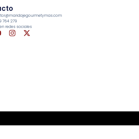
acto
rector@maridajegourmetymas.com
69 764 279
en redes sociales