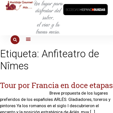
Un lugar para
disfrutar del
sabor,
el vino y la
buena mesa.
PARA COMER
PARA LA SED
PARA SALIR
PARA CONOCER
PARA PROBAR
Etiqueta:
Anfiteatro de
Nîmes
Tour por Francia en doce etapas
Breve propuesta de los lugares
preferidos de los españoles ARLÉS. Gladiadores, toreros y
pintores Ya los romanos en el siglo I descubrieron el
encanto y la posición estratégica de Arlés, muy […]