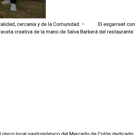
lidad, cercanía y de la Comunidad. – El esgarreat con pil
a creativa de la mano de Salva Barberá del restaurante T
el único local gastronómico del Mercado de Colón dedicado 