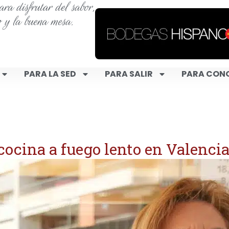
ra disfrutar del sabor,
o y la buena mesa.
PARA LA SED
PARA SALIR
PARA CON
 cocina a fuego lento en Valenci