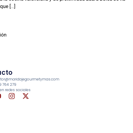
que […]
ión
acto
rector@maridajegourmetymas.com
69 764 279
en redes sociales