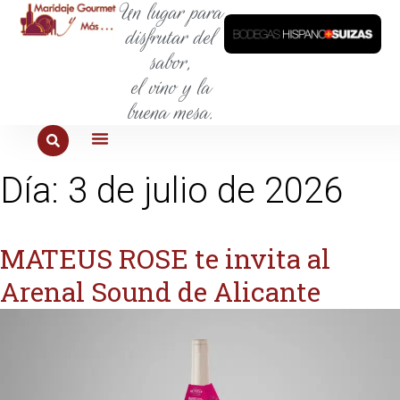
Un lugar para
disfrutar del
sabor,
el vino y la
buena mesa.
PARA COMER
PARA LA SED
PARA SALIR
PARA CONOCER
PARA PROBAR
Día:
3 de julio de 2026
MATEUS ROSE te invita al
Arenal Sound de Alicante