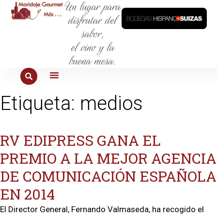
Un lugar para
disfrutar del
sabor,
el vino y la
buena mesa.
PARA COMER
PARA LA SED
PARA SALIR
PARA CONOCER
PARA PROBAR
Etiqueta:
medios
RV EDIPRESS GANA EL
PREMIO A LA MEJOR AGENCIA
DE COMUNICACIÓN ESPAÑOLA
EN 2014
El Director General, Fernando Valmaseda, ha recogido el