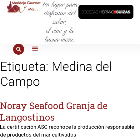
Un lugar para
disfrutar del
sabor,
el vino y la
buena mesa.
PARA COMER
PARA LA SED
PARA SALIR
PARA CONOCER
PARA PROBAR
Etiqueta:
Medina del
Campo
Noray Seafood Granja de
Langostinos
La certificación ASC reconoce la producción responsable
de productos del mar cultivados