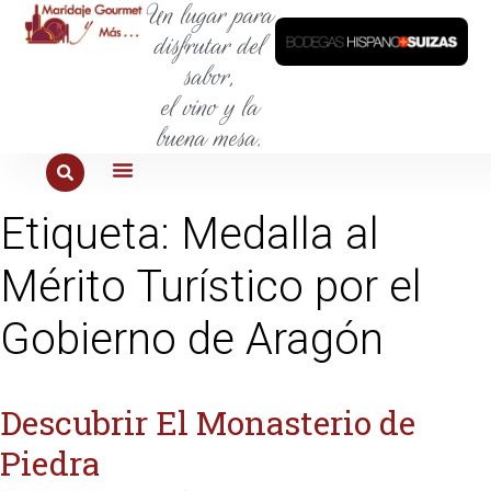
Un lugar para
disfrutar del
sabor,
el vino y la
buena mesa.
PARA COMER
PARA LA SED
PARA SALIR
PARA CONOCER
PARA PROBAR
Etiqueta:
Medalla al
Mérito Turístico por el
Gobierno de Aragón
Descubrir El Monasterio de
Piedra