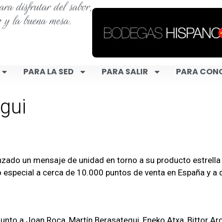
ra disfrutar del sabor,
o y la buena mesa.
PARA LA SED
PARA SALIR
PARA CON
gui
lanzado un mensaje de unidad en torno a su producto estrel
o especial a cerca de 10.000 puntos de venta en España y a 
unto a Joan Roca, Martín Berasategui, Eneko Atxa, Bittor Arg