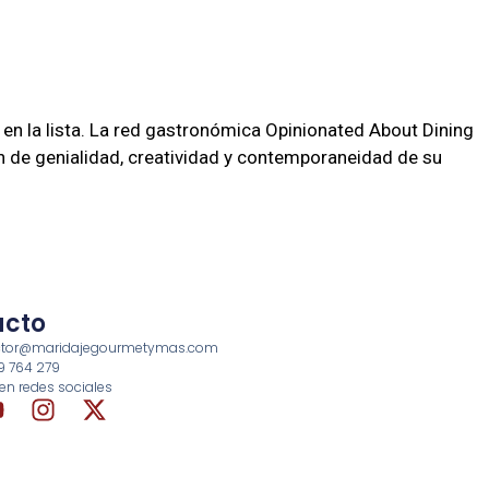
en la lista. La red gastronómica Opinionated About Dining
n de genialidad, creatividad y contemporaneidad de su
acto
rector@maridajegourmetymas.com
69 764 279
en redes sociales