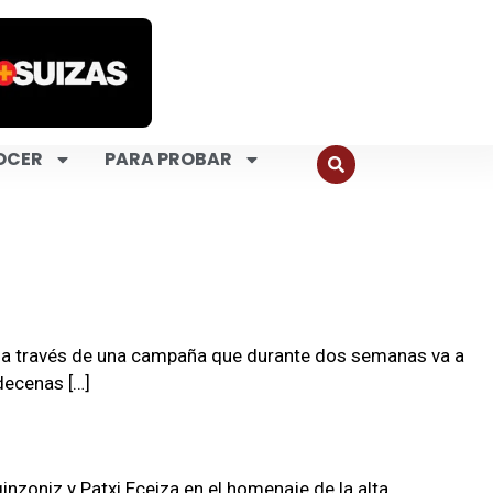
OCER
PARA PROBAR
la a través de una campaña que durante dos semanas va a
decenas […]
inzoniz y Patxi Eceiza en el homenaje de la alta