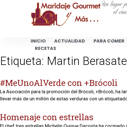
Un lugar pa
el vin
INICIO
ACTUALIDAD
PARA COMER
RECETAS
Etiqueta:
Martin Berasate
#MeUnoAlVerde con +Brócoli
La Asociación para la promoción del Brócoli, +Brócoli, ha 
llevar más de un millón de estas verduras con un etiquetad
Homenaje con estrellas
El chef tres estrellas Michelin Quique Dacosta ha cocinado j