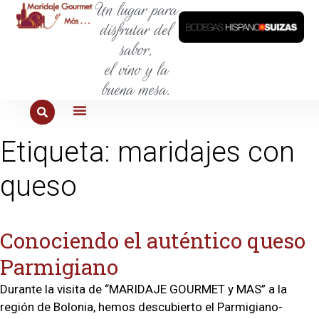
Un lugar para
disfrutar del
sabor,
el vino y la
buena mesa.
PARA COMER
PARA LA SED
PARA SALIR
PARA CONOCER
PARA PROBAR
Etiqueta:
maridajes con
queso
Conociendo el auténtico queso
Parmigiano
Durante la visita de “MARIDAJE GOURMET y MAS” a la
región de Bolonia, hemos descubierto el Parmigiano-