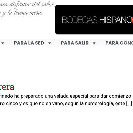
ra disfrutar del sabor,
o y la buena mesa.
PARA LA SED
PARA SALIR
PARA CON
rera
 Pinedo ha preparado una velada especial para dar comienzo 
ro cinco y es que no en vano, según la numerología, éste […]