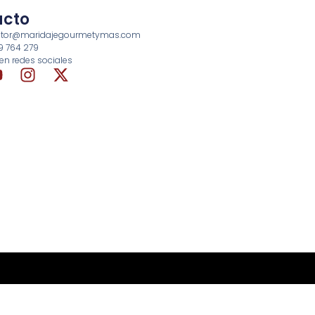
acto
rector@maridajegourmetymas.com
69 764 279
en redes sociales