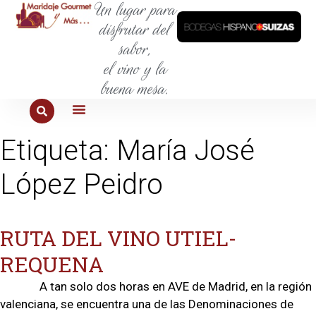
Un lugar para
disfrutar del
sabor,
el vino y la
buena mesa.
PARA COMER
PARA LA SED
PARA SALIR
PARA CONOCER
PARA PROBAR
Etiqueta:
María José
López Peidro
RUTA DEL VINO UTIEL-
REQUENA
A tan solo dos horas en AVE de Madrid, en la región
valenciana, se encuentra una de las Denominaciones de