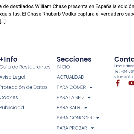
 de destilados William Chase presenta en España la edición 
isitas. El Chase Rhubarb Vodka captura el verdadero sabo
[…]
+info
Secciones
Cont
Guía de Restaurantes
INICIO
Email: di
Tél: +34 6
Aviso Legal
ACTUALIDAD
y también 
Protección de Datos
PARA COMER
Cookies
PARA LA SED
Publicidad
PARA SALIR
PARA CONOCER
PARA PROBAR