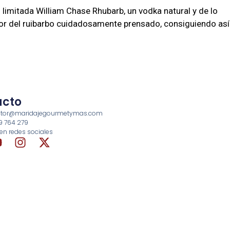
limitada William Chase Rhubarb, un vodka natural y de lo
r del ruibarbo cuidadosamente prensado, consiguiendo así
acto
rector@maridajegourmetymas.com
69 764 279
en redes sociales