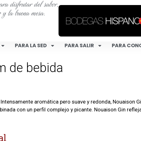
ra disfrutar del sabor,
o y la buena mesa.
PARA LA SED
PARA SALIR
PARA CON
 de bebida
 Intensamente aromática pero suave y redonda, Nouaison Gin 
inada con un perfil complejo y picante. Nouaison Gin reflej
al