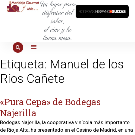
Un lugar para
disfrutar del
sabor,
el vino y la
buena mesa.
PARA COMER
PARA LA SED
PARA SALIR
PARA CONOCER
PARA PROBAR
Etiqueta:
Manuel de los
Ríos Cañete
«Pura Cepa» de Bodegas
Najerilla
Bodegas Najerilla, la cooperativa vinícola más importante
de Rioja Alta, ha presentado en el Casino de Madrid, en una