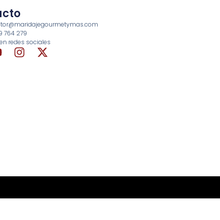
acto
rector@maridajegourmetymas.com
69 764 279
en redes sociales