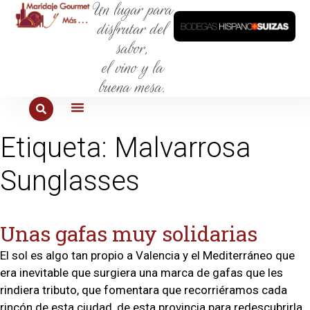
Un lugar para
disfrutar del
sabor,
el vino y la
buena mesa.
PARA COMER
PARA LA SED
PARA SALIR
PARA CONOCER
PARA PROBAR
Etiqueta:
Malvarrosa
Sunglasses
Unas gafas muy solidarias
El sol es algo tan propio a Valencia y el Mediterráneo que
era inevitable que surgiera una marca de gafas que les
rindiera tributo, que fomentara que recorriéramos cada
rincón de esta ciudad, de esta provincia para redescubrirla,